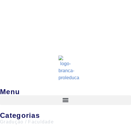
Prou
Aume
Menu
Categorias
Gradução / Faculdade