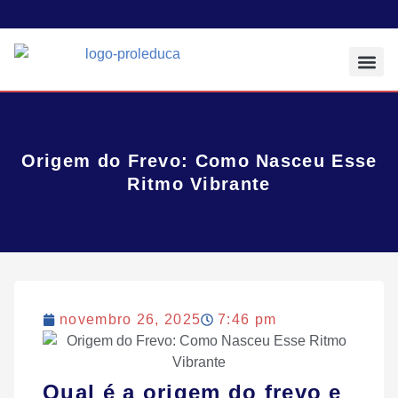
Todos os Pos
Sobre a Prol E
Origem do Frevo: Como Nasceu Esse
Ritmo Vibrante
novembro 26, 2025
7:46 pm
Qual é a origem do frevo e