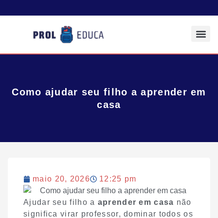
Todos os Pos
Sobre a Prol E
Como ajudar seu filho a aprender em
casa
maio 20, 2026
12:25 pm
Ajudar seu filho a
aprender em casa
não
significa virar professor, dominar todos os